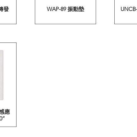
號轉發
WAP-89 振動墊
快速瀏覽
UNCB
1 感應
0”