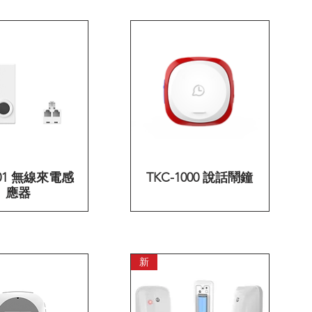
301 無線來電感
快速瀏覽
TKC-1000 說話鬧鐘
快速瀏覽
應器
新