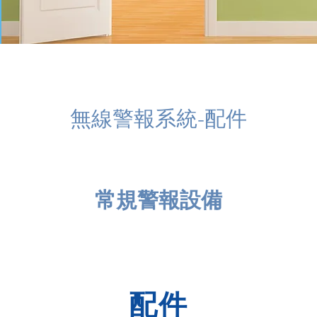
無線警報系統-配件
所有
精選套裝
多重接收器
無線感應器
常規警報設備
家居警報
配件