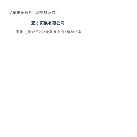
兩地時間及雙鬧鐘設計
了解更多資料，請聯絡我們：
LCD顯示屏，易於閱讀時間和設定
宏才拓展有限公司
功能
附設背光燈，方便黑暗中閱讀
香港九龍崇平街2號富德中心8樓808室
強烈的震動和響亮的鬧鐘
E-mail:
marketing@venture.hk
可以放在枕頭下或桌上
Tel:
(852) 3529 1206
可旋轉和嵌入式安裝
©
2005-2020
Venture Global Limited 版權所有