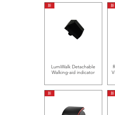
新
新
LumiWalk Detachable
快速瀏覽
R
Walking-aid indicator
V
新
新