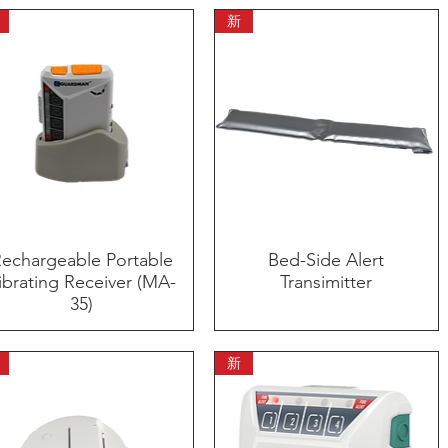
新
echargeable Portable
快速瀏覽
Bed-Side Alert
快速瀏覽
ibrating Receiver (MA-
Transimitter
35)
新