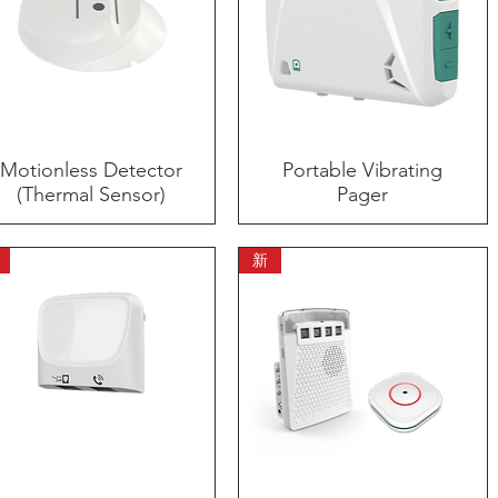
Motionless Detector
快速瀏覽
Portable Vibrating
快速瀏覽
(Thermal Sensor)
Pager
新