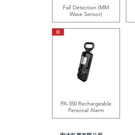
Fall Detection (MM
快速瀏覽
Wave Sensor)
新
PA-350 Rechargeable
快速瀏覽
Personal Alarm