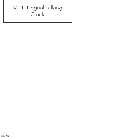
Multi-Lingual Talking
快速瀏覽
Clock