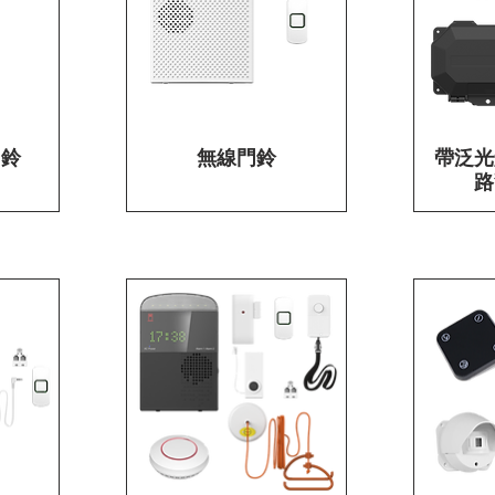
門鈴
無線門鈴
快速瀏覽
帶泛光
路