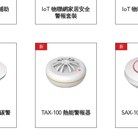
輔助
IoT 物聯網家居安全
快速瀏覽
IoT
警報套裝
新
新
化碳警
TAX-100 熱能警報器
快速瀏覽
SAX-