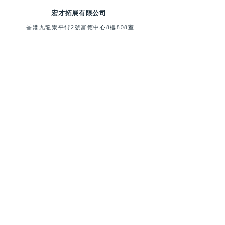
顏色： 黑色/紅色/銀色
置。
宏才拓展有限公司
電池： CR2032 x 2（已包含）
適配器： 不適用
香港九龍崇平街2號富德中心8樓808室
堅固耐用的防殼
電池壽命： 1年（在存儲狀態下）
適合遠足、露營、黑暗中行走等戶
E-mail:
marketing@venture.hk
工作溫度： 0℃至40℃/ 32℉至104℉
外活動
Tel:
(852) 3529 1206
配件： 不適用
帶有方便夾在背包或衣服上的安全
扣
拔出金屬環即會發出響聲及閃燈
超過100dB的超大響聲
側面開關可以選擇緊急紅色或雙色
（紅色和藍色）閃燈
©
2005-2020
Venture Global Limited 版權所有