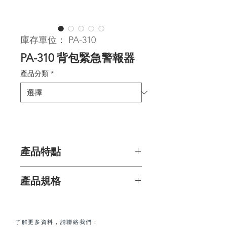
庫存單位： PA-310
PA-310 背包緊急警報器
產品分類
*
產品特點
背包緊急警報器方便攜帶，拉動金屬環
產品規格
便會發出警報，同時發出紅色LED閃
燈。
產品尺寸： 38（長）x 32（寬）x
64（高）mm
側面按鈕可以開關閃燈，用作尋求緊急
產品重量： 35克（包括電池）
了解更多資料，請聯絡我們：
援助的閃光燈，通知同伴您身處的位