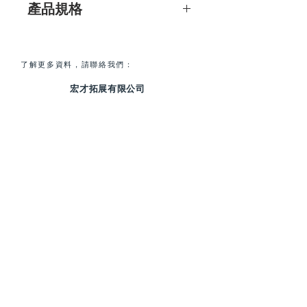
產品規格
家庭成員或看護防止患有癡呆症/阿爾
茨海默氏病的長者意外走失。
每套包括：
感應器可以放在窗戶或房門或家
無線感應地墊 x 1
門。一旦發射器被觸發，它將向接
無線室內移動探測器 x 1
了解更多資料，請聯絡我們：
收器發送無線信號。警報信號可以
無線門窗警報器 x 1
通知護理人員或家庭成員立即照顧
宏才拓展有限公司
便攜式振動接收器 x 1
長者。
無線電頻率： 868MHz 或 915MHz
香港九龍崇平街2號富德中心8樓808室
SUB-1G射頻頻率，無線傳輸範圍高
（取決於地區）
達300m / 1,000ft（直線距離）
E-mail:
marketing@venture.hk
傳輸距離： 300m / 1,000ft （直線距
無線感應地墊（HAX-800）
Tel:
(852) 3529 1206
離）
防滑，可以放在地毯下面
產品尺寸和重量：
IP55防水設計
i）無線進入墊 580 x 370毫米 325克
當有人踩在感應墊上時，會向接收
（含電池）
器發送無線信號
ii）無線室內移動探測器 68（長）x
接收器電池電量不足指示
40.5（寬）x 78（高）毫米 + 26 毫米
無線室內移動探測器（HAX-900）
105克 （含電池）
PIR傳感器，檢測範圍達8m和+/-
iii）無線門窗報警器 48（長）x
110度
10.5（寬）x 107（高）毫米 35克 （含
旋轉接頭設計的傳感器
電池）
當有人進入監視區域時，它會向接
©
2005-2020
Venture Global Limited 版權所有
iv）便攜式震動接收器 65（長）x
收器發送無線信號